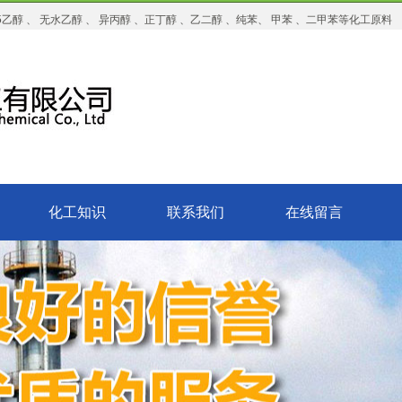
醇 、 无水乙醇 、 异丙醇 、正丁醇 、乙二醇 、纯苯、 甲苯 、二甲苯等化工原料
化工知识
联系我们
在线留言