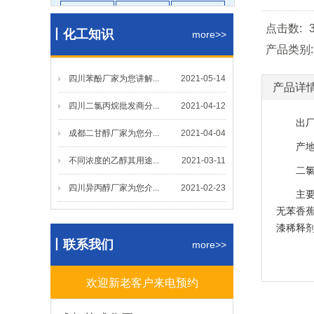
醋酸乙酯
醋酸丁酯
醋酸甲酯
点击数:
丨化工知识
碳酸二甲
甲缩醛
仲丁酯
more>>
产品类别:
丙烯酸丁
羟乙酯
二辛酯
四川苯酚厂家为您讲解...
二丁酯
更多
2021-05-14
产品详
四川二氯丙烷批发商分...
2021-04-12
醇醚类
出厂价格
成都二甘醇厂家为您分...
2021-04-04
产地：山
PMA
乙二醇丁
MTBE
不同浓度的乙醇其用途...
2021-03-11
二氯丙
乙二醇乙
CAC
更多
四川异丙醇厂家为您介...
2021-02-23
主要用
酚酮类
无苯香
漆稀释
丨联系我们
环己酮
苯酚
甲基异丁
more>>
丙酮
丁酮
更多
欢迎新老客户来电预约
酸碱盐