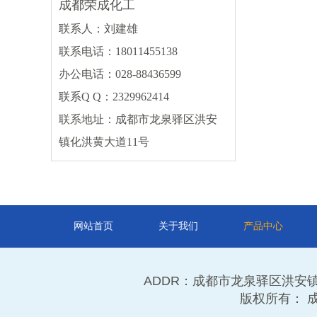
成都荣成化工
片碱
盐酸
硫酸
联系人：刘建雄
碳酸钠
丙烯酸
氯化钙
联系电话：18011455138
冰醋酸
硝酸
磷酸
办公电话：028-88436599
碳酸钾
更多
联系Q Q：2329962414
联系地址：成都市龙泉驿区洪安
其他类
镇化洪黄大道11号
DMF
甲缩醛
甲醛
石蜡
硫酸铵
活性炭
顺酐
保险粉
更多
网站首页
关于我们
产品中心
ADDR：成都市龙泉驿区洪安镇化洪黄大道
版权所有：