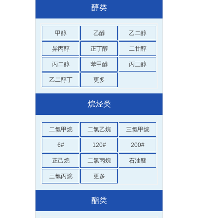
醇类
甲醇
乙醇
乙二醇
异丙醇
正丁醇
二甘醇
丙二醇
苯甲醇
丙三醇
乙二醇丁
更多
烷烃类
二氯甲烷
二氯乙烷
三氯甲烷
6#
120#
200#
正己烷
二氯丙烷
石油醚
三氯丙烷
更多
酯类