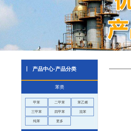
丨 产品中心·产品分类
苯类
甲苯
二甲苯
苯乙烯
三甲苯
四甲苯
混苯
纯苯
更多