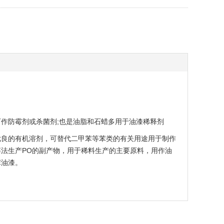
防霉剂或杀菌剂;也是油脂和石蜡多用于油漆稀释剂
良的有机溶剂，可替代二甲苯等苯类的有关用途用于制作
法生产PO的副产物，用于稀料生产的主要原料，用作油
苯油漆。