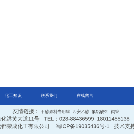
化工知识
联系我们
在线留言
友情链接：
甲醇燃料专用罐
西安乙醇
氟铝酸钾
鹤管
11号 TEL：028-88436599 18011455138 E-m
 成都荣成化工有限公司
蜀ICP备19035436号-1
技术支