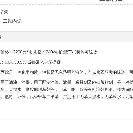
3768
二氯丙烷
情
：3200元/吨 规格：240kg/桶;罐车桶装均可送货
东 99.9% 成都蜀光仓库提货
烷是一种化学物质，性状是无色透明的液体，有点像乙醇类的味道。可作
于油漆、油墨，用于配制油漆、油墨、稀释剂及PVC胶粘剂，是一种优
蕉水、天那水、聚胺脂稀释剂等，与苯、酮、酯等有机溶剂相溶。作为氯醇
剂。低毒，环保，代替甲苯二甲苯，广泛用于无苯天那水，无苯胶水，无