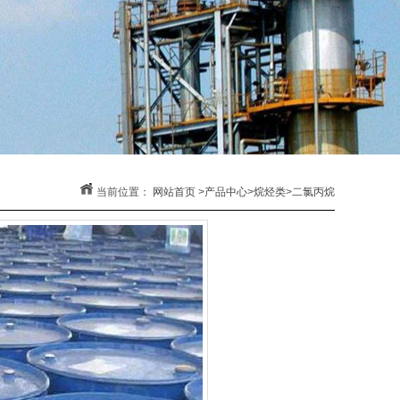
当前位置：
网站首页
>
产品中心
>
烷烃类
>
二氯丙烷