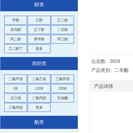
醇类
甲醇
乙醇
乙二醇
异丙醇
正丁醇
二甘醇
丙二醇
苯甲醇
丙三醇
乙二醇丁
更多
点击数:
3659
烷烃类
产品类别:
二辛酯
二氯甲烷
二氯乙烷
三氯甲烷
产品详情
6#
120#
200#
正己烷
二氯丙烷
石油醚
三氯丙烷
更多
酯类