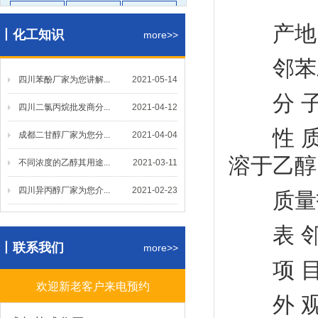
醋酸乙酯
醋酸丁酯
醋酸甲酯
产地：
丨化工知识
碳酸二甲
甲缩醛
仲丁酯
more>>
丙烯酸丁
羟乙酯
二辛酯
邻苯二
四川苯酚厂家为您讲解...
二丁酯
更多
2021-05-14
分 子
四川二氯丙烷批发商分...
2021-04-12
醇醚类
性 质：无
成都二甘醇厂家为您分...
2021-04-04
PMA
乙二醇丁
MTBE
溶于乙醇
不同浓度的乙醇其用途...
2021-03-11
乙二醇乙
CAC
更多
四川异丙醇厂家为您介...
2021-02-23
质量指标：
酚酮类
表 邻
丨联系我们
环己酮
苯酚
甲基异丁
more>>
项 目 优
丙酮
丁酮
更多
欢迎新老客户来电预约
外 观
酸碱盐