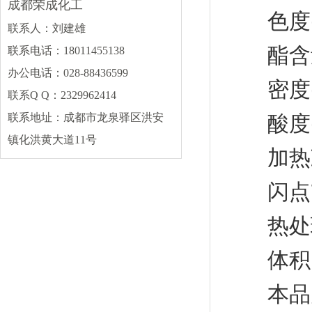
成都荣成化工
色度(铂-
片碱
盐酸
硫酸
联系人：刘建雄
碳酸钠
丙烯酸
氯化钙
酯含量 %
联系电话：18011455138
冰醋酸
硝酸
磷酸
办公电话：028-88436599
密度(p20)
碳酸钾
更多
联系Q Q：2329962414
联系地址：成都市龙泉驿区洪安
酸度(以苯
其他类
镇化洪黄大道11号
加热减量%
DMF
甲缩醛
甲醛
石蜡
硫酸铵
活性炭
闪点℃≥ 
顺酐
保险粉
更多
热处理后色
体积电阻系
本品为无