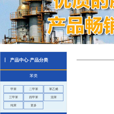
丨 产品中心·产品分类
苯类
甲苯
二甲苯
苯乙烯
三甲苯
四甲苯
混苯
纯苯
更多