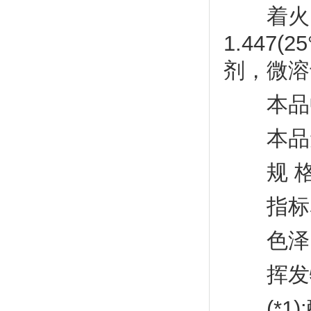
着火点23
1.44
剂，微溶
本品中的
本品无毒，
规 格 符
指标名
色泽，(Pt
挥发物，%
(*1)