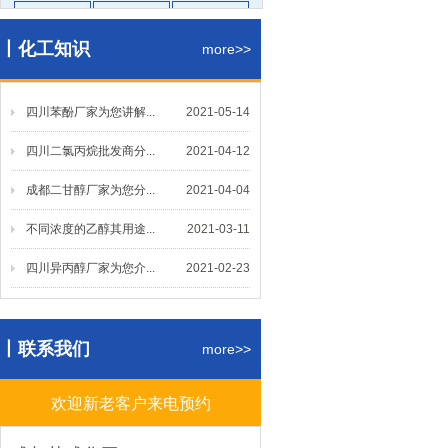
醋酸乙酯
醋酸丁酯
醋酸甲酯
丨化工知识
碳酸二甲
甲缩醛
仲丁酯
more>>
丙烯酸丁
羟乙酯
二辛酯
四川苯酚厂家为您讲解...
二丁酯
更多
2021-05-14
四川二氯丙烷批发商分...
2021-04-12
醇醚类
成都二甘醇厂家为您分...
2021-04-04
PMA
乙二醇丁
MTBE
不同浓度的乙醇其用途...
2021-03-11
乙二醇乙
CAC
更多
四川异丙醇厂家为您介...
2021-02-23
酚酮类
丨联系我们
环己酮
苯酚
甲基异丁
more>>
丙酮
丁酮
更多
欢迎新老客户来电预约
酸碱盐