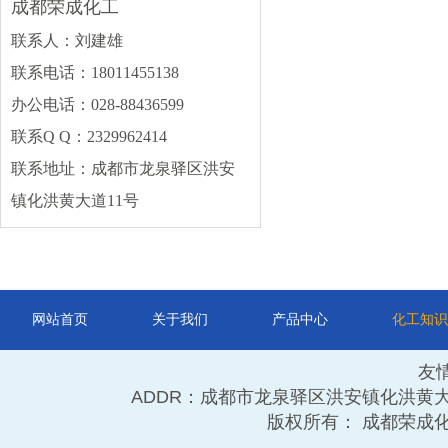
成都荣成化工
片碱
盐酸
硫酸
联系人：刘建雄
碳酸钠
丙烯酸
氯化钙
联系电话：18011455138
冰醋酸
硝酸
磷酸
办公电话：028-88436599
碳酸钾
更多
联系Q Q：2329962414
联系地址：成都市龙泉驿区洪安
其他类
镇化洪黄大道11号
DMF
甲缩醛
甲醛
石蜡
硫酸铵
活性炭
顺酐
保险粉
更多
网站首页
关于我们
产品中心
化工知识
友
ADDR：成都市龙泉驿区洪安镇化洪黄大道11号 TE
版权所有： 成都荣