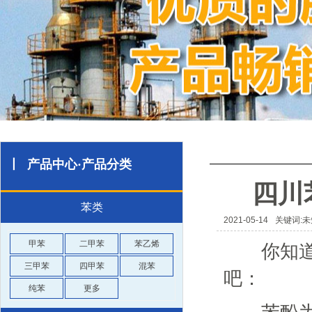
丨 产品中心·产品分类
四川
苯类
2021-05-14
关键词:未
甲苯
二甲苯
苯乙烯
你知道苯
三甲苯
四甲苯
混苯
吧：
纯苯
更多