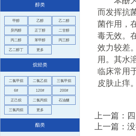
苯酚为消
醇类
而发挥抗菌
甲醇
乙醇
乙二醇
菌作用，在
异丙醇
正丁醇
二甘醇
毒无效。
丙二醇
苯甲醇
丙三醇
效力较差
乙二醇丁
更多
用。其水
烷烃类
临床常用
二氯甲烷
二氯乙烷
三氯甲烷
皮肤止痒
6#
120#
200#
正己烷
二氯丙烷
石油醚
三氯丙烷
更多
上一篇：四
上一篇：没
酯类