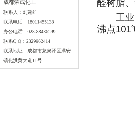
醛树脂、
成都荣成化工
片碱
盐酸
硫酸
联系人：刘建雄
工业品甲
碳酸钠
丙烯酸
氯化钙
联系电话：18011455138
沸点101
冰醋酸
硝酸
磷酸
办公电话：028-88436599
碳酸钾
更多
联系Q Q：2329962414
联系地址：成都市龙泉驿区洪安
其他类
镇化洪黄大道11号
DMF
甲缩醛
甲醛
石蜡
硫酸铵
活性炭
顺酐
保险粉
更多