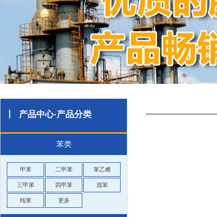
丨 产品中心·产品分类
苯类
甲苯
二甲苯
苯乙烯
三甲苯
四甲苯
混苯
纯苯
更多