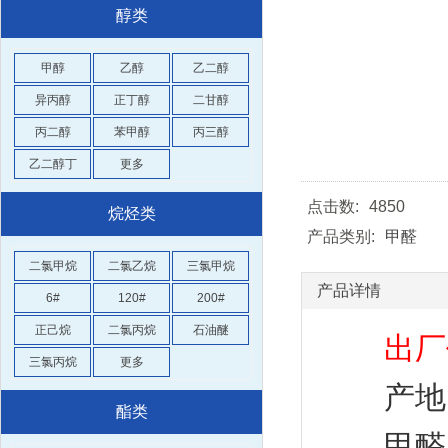
醇类
甲醇
乙醇
乙二醇
异丙醇
正丁醇
二甘醇
丙二醇
苯甲醇
丙三醇
乙二醇丁
更多
点击数:
4850
烷烃类
产品类别:
甲醛
二氯甲烷
二氯乙烷
三氯甲烷
产品详情
6#
120#
200#
正己烷
二氯丙烷
石油醚
出厂
三氯丙烷
更多
产地： 
酯类
甲醛，