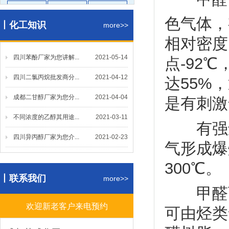
醋酸乙酯
醋酸丁酯
醋酸甲酯
色气体，
丨化工知识
碳酸二甲
甲缩醛
仲丁酯
more>>
相对密度1.
丙烯酸丁
羟乙酯
二辛酯
四川苯酚厂家为您讲解...
二丁酯
更多
2021-05-14
点-92
四川二氯丙烷批发商分...
2021-04-12
达55%，
醇醚类
成都二甘醇厂家为您分...
2021-04-04
是有刺激
PMA
乙二醇丁
MTBE
不同浓度的乙醇其用途...
2021-03-11
有强还
乙二醇乙
CAC
更多
四川异丙醇厂家为您介...
2021-02-23
气形成爆
酚酮类
300℃。
丨联系我们
环己酮
苯酚
甲基异丁
more>>
甲醛可
丙酮
丁酮
更多
欢迎新老客户来电预约
可由烃类
酸碱盐