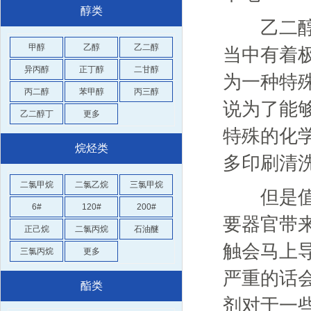
醇类
乙二醇首
甲醇
乙醇
乙二醇
当中有着
异丙醇
正丁醇
二甘醇
为一种特
丙二醇
苯甲醇
丙三醇
说为了能
乙二醇丁
更多
特殊的化
烷烃类
多印刷清
二氯甲烷
二氯乙烷
三氯甲烷
但是值得
6#
120#
200#
要器官带
正己烷
二氯丙烷
石油醚
触会马上
三氯丙烷
更多
严重的话
酯类
剂对于一