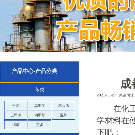
丨 产品中心·产品分类
成
苯类
2021-03-27
关键词:未
甲苯
二甲苯
苯乙烯
在化工作
三甲苯
四甲苯
混苯
学材料在
纯苯
更多
下吧：