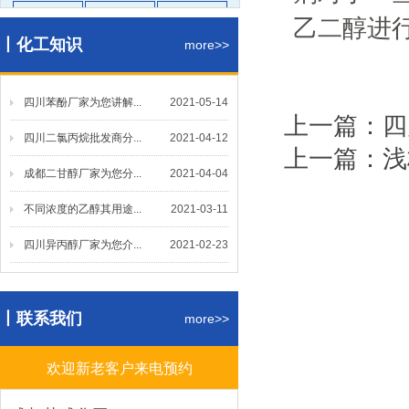
醋酸乙酯
醋酸丁酯
醋酸甲酯
乙二醇进
丨化工知识
碳酸二甲
甲缩醛
仲丁酯
more>>
丙烯酸丁
羟乙酯
二辛酯
四川苯酚厂家为您讲解...
二丁酯
更多
2021-05-14
上一篇：四
四川二氯丙烷批发商分...
2021-04-12
醇醚类
上一篇：浅
成都二甘醇厂家为您分...
2021-04-04
PMA
乙二醇丁
MTBE
不同浓度的乙醇其用途...
2021-03-11
乙二醇乙
CAC
更多
四川异丙醇厂家为您介...
2021-02-23
酚酮类
丨联系我们
环己酮
苯酚
甲基异丁
more>>
丙酮
丁酮
更多
欢迎新老客户来电预约
酸碱盐