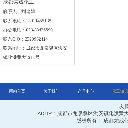
成都荣成化工
片碱
盐酸
硫酸
联系人：刘建雄
碳酸钠
丙烯酸
氯化钙
联系电话：18011455138
冰醋酸
硝酸
磷酸
办公电话：028-88436599
碳酸钾
更多
联系Q Q：2329962414
联系地址：成都市龙泉驿区洪安
其他类
镇化洪黄大道11号
DMF
甲缩醛
甲醛
石蜡
硫酸铵
活性炭
顺酐
保险粉
更多
网站首页
关于我们
产品中心
化工知识
友
ADDR：成都市龙泉驿区洪安镇化洪黄大道11号 TE
版权所有： 成都荣